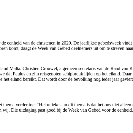
e eenheid van de christenen in 2020. De jaarlijkse gebedsweek vindt p
voren komt, daagt de Week van Gebed deelnemers uit om te streven naa
iland Malta. Christien Crouwel, algemeen secretaris van de Raad van Ke
we dat Paulus en zijn reisgenoten schipbreuk lijden op het eiland. Daa
 het eiland bereikt. Dat wordt door de bevolking nog ieder jaar gevi
et thema verder toe: “Het unieke aan dit thema is dat het ons niet allee
n wij. Die uitdaging past goed bij de Week van Gebed voor de eenheid