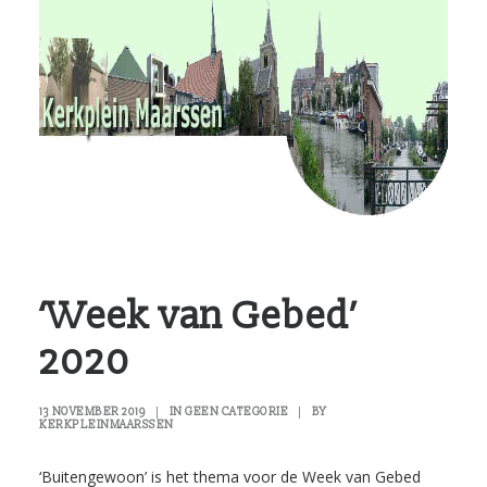
RvKM
Gemeenschappen
Kerkbladen
Hulp?
Contact
‘Week van Gebed’
2020
13 NOVEMBER 2019
|
IN
GEEN CATEGORIE
|
BY
KERKPLEINMAARSSEN
‘Buitengewoon’ is het thema voor de Week van Gebed