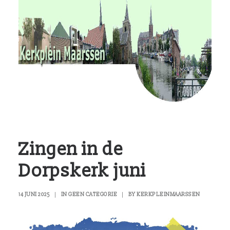
RvKM
Gemeenschappen
Kerkbladen
Hulp?
Contact
Zingen in de
Dorpskerk juni
14 JUNI 2025
|
IN
GEEN CATEGORIE
|
BY
KERKPLEINMAARSSEN