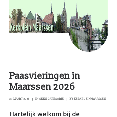
RvKM
Gemeenschappen
Kerkbladen
Hulp?
Contact
Paasvieringen in
Maarssen 2026
29 MAART 2026
|
IN
GEEN CATEGORIE
|
BY
KERKPLEINMAARSSEN
Hartelijk welkom bij de