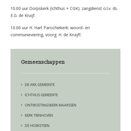
10.00 uur Dorpskerk (Ichthus + CGK): zangdienst o.l.v. ds.
E.G. de Kruijf.
10.00 uur H. Hart Parochiekerk: woord- en
communieviering, voorg. H. de Kruijff.
Gemeenschappen
DE ARK GEMEENTE
ICHTHUS GEMEENTE
ONTMOETINGSKERK MAARSSEN
KERK TIENHOVEN
DE HOEKSTEEN