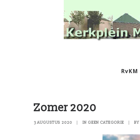
RvKM
Zomer 2020
3 AUGUSTUS 2020
|
IN
GEEN CATEGORIE
|
B