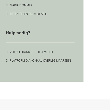
MARIA DOMMER
RETRAITECENTRUM DE SPIL
Hulp nodig?
VOEDSELBANK STICHTSE VECHT
PLATFORM DIAKONAAL OVERLEG MAARSSEN