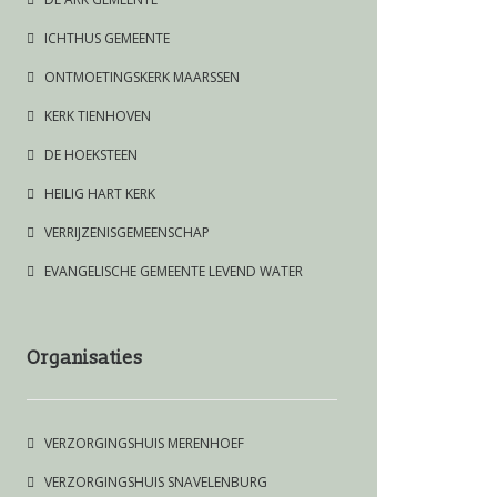
ICHTHUS GEMEENTE
ONTMOETINGSKERK MAARSSEN
KERK TIENHOVEN
DE HOEKSTEEN
HEILIG HART KERK
VERRIJZENISGEMEENSCHAP
EVANGELISCHE GEMEENTE LEVEND WATER
Organisaties
VERZORGINGSHUIS MERENHOEF
VERZORGINGSHUIS SNAVELENBURG