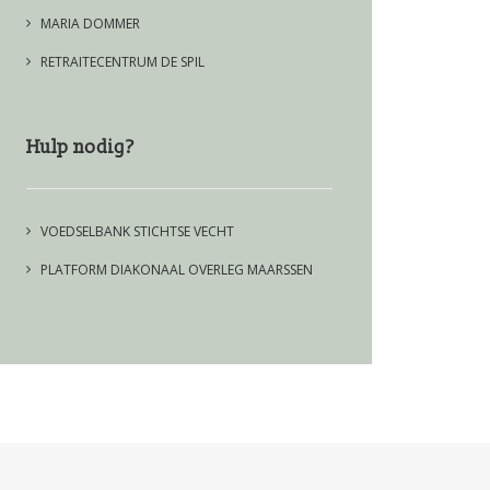
MARIA DOMMER
RETRAITECENTRUM DE SPIL
Hulp nodig?
VOEDSELBANK STICHTSE VECHT
PLATFORM DIAKONAAL OVERLEG MAARSSEN