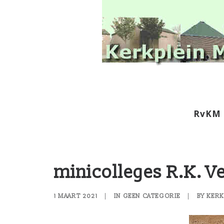
RvKM
minicolleges R.K. V
1 MAART 2021
|
IN
GEEN CATEGORIE
|
BY
KERK