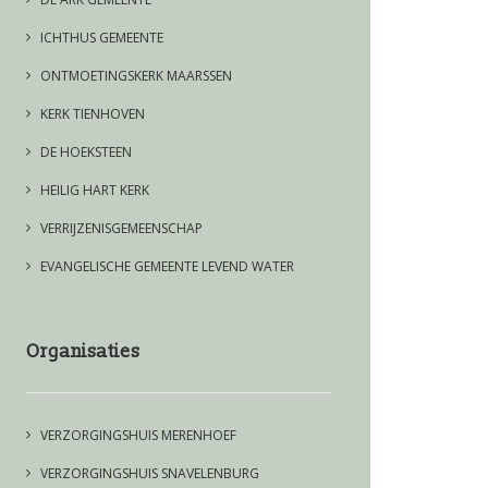
ICHTHUS GEMEENTE
ONTMOETINGSKERK MAARSSEN
KERK TIENHOVEN
DE HOEKSTEEN
HEILIG HART KERK
VERRIJZENISGEMEENSCHAP
EVANGELISCHE GEMEENTE LEVEND WATER
Organisaties
VERZORGINGSHUIS MERENHOEF
VERZORGINGSHUIS SNAVELENBURG