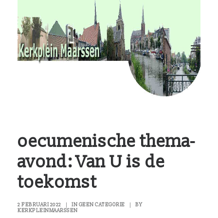
RvKM
Gemeenschappen
Kerkbladen
Hulp?
Contact
oecumenische thema-
avond: Van U is de
toekomst
2 FEBRUARI 2022
|
IN
GEEN CATEGORIE
|
BY
KERKPLEINMAARSSEN