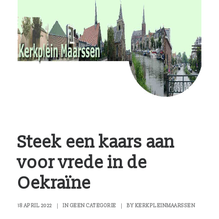
RvKM
Gemeenschappen
Kerkbladen
Hulp?
Contact
Steek een kaars aan
voor vrede in de
Oekraïne
18 APRIL 2022
|
IN
GEEN CATEGORIE
|
BY
KERKPLEINMAARSSEN