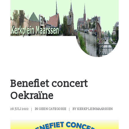
RvKM
Gemeenschappen
Kerkbladen
Hulp?
Contact
Benefiet concert
Oekraïne
28 JULI 2022
|
IN
GEEN CATEGORIE
|
BY
KERKPLEINMAARSSEN