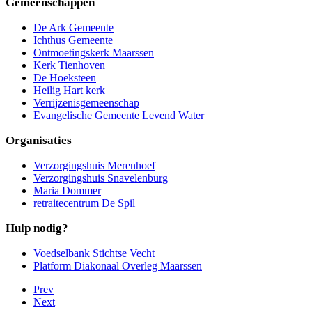
Gemeenschappen
De Ark Gemeente
Ichthus Gemeente
Ontmoetingskerk Maarssen
Kerk Tienhoven
De Hoeksteen
Heilig Hart kerk
Verrijzenisgemeenschap
Evangelische Gemeente Levend Water
Organisaties
Verzorgingshuis Merenhoef
Verzorgingshuis Snavelenburg
Maria Dommer
retraitecentrum De Spil
Hulp nodig?
Voedselbank Stichtse Vecht
Platform Diakonaal Overleg Maarssen
Prev
Next