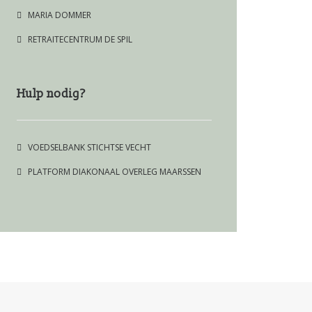
MARIA DOMMER
RETRAITECENTRUM DE SPIL
Hulp nodig?
VOEDSELBANK STICHTSE VECHT
PLATFORM DIAKONAAL OVERLEG MAARSSEN