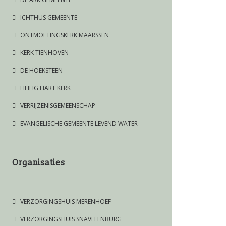
ICHTHUS GEMEENTE
ONTMOETINGSKERK MAARSSEN
KERK TIENHOVEN
DE HOEKSTEEN
HEILIG HART KERK
VERRIJZENISGEMEENSCHAP
EVANGELISCHE GEMEENTE LEVEND WATER
Organisaties
VERZORGINGSHUIS MERENHOEF
VERZORGINGSHUIS SNAVELENBURG