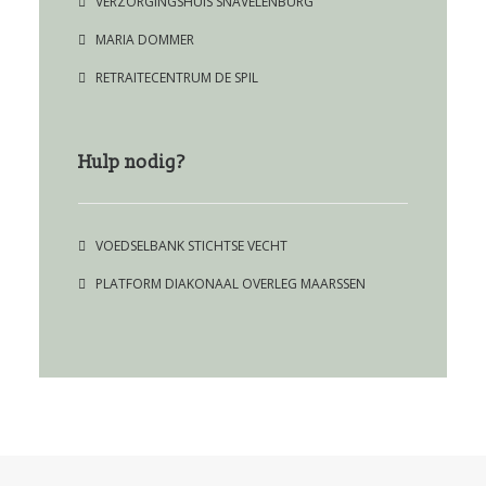
VERZORGINGSHUIS SNAVELENBURG
MARIA DOMMER
RETRAITECENTRUM DE SPIL
Hulp nodig?
VOEDSELBANK STICHTSE VECHT
PLATFORM DIAKONAAL OVERLEG MAARSSEN