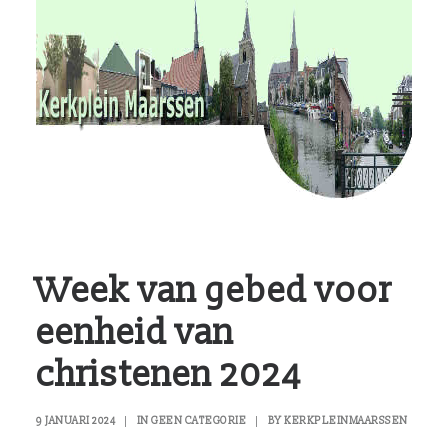
RvKM
Gemeenschappen
Kerkbladen
Hulp?
Contact
Week van gebed voor
eenheid van
christenen 2024
9 JANUARI 2024
|
IN
GEEN CATEGORIE
|
BY
KERKPLEINMAARSSEN