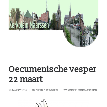
RvKM
Gemeenschappen
Kerkbladen
Hulp?
Contact
Oecumenische vesper
22 maart
20 MAART 2020
|
IN
GEEN CATEGORIE
|
BY
KERKPLEINMAARSSEN