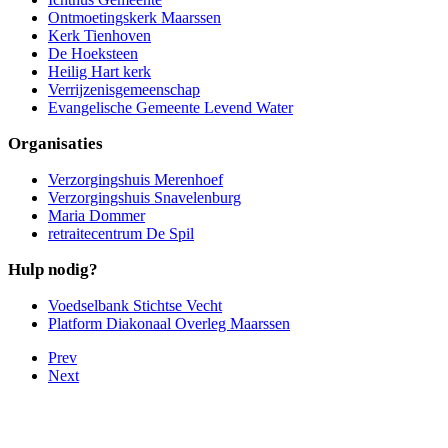
Ontmoetingskerk Maarssen
Kerk Tienhoven
De Hoeksteen
Heilig Hart kerk
Verrijzenisgemeenschap
Evangelische Gemeente Levend Water
Organisaties
Verzorgingshuis Merenhoef
Verzorgingshuis Snavelenburg
Maria Dommer
retraitecentrum De Spil
Hulp nodig?
Voedselbank Stichtse Vecht
Platform Diakonaal Overleg Maarssen
Prev
Next