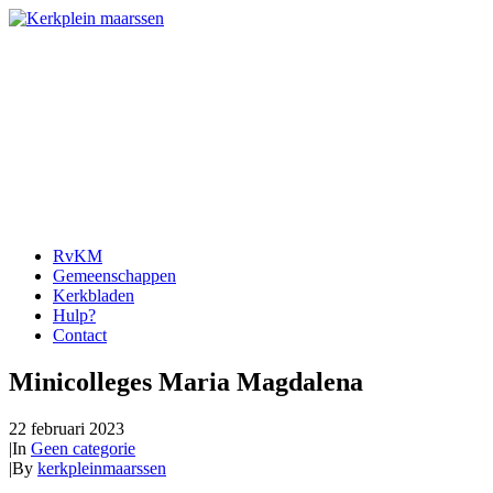
RvKM
Gemeenschappen
Kerkbladen
Hulp?
Contact
Minicolleges Maria Magdalena
22 februari 2023
|
In
Geen categorie
|
By
kerkpleinmaarssen